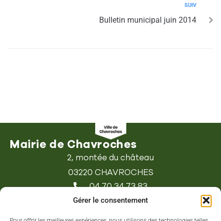
SUIV
Bulletin municipal juin 2014
Mairie de Chavroches
2, montée du château
03220 CHAVROCHES
04 70 34 73 83
Contacter la mairie
Gérer le consentement
Horaires d'ouverture
Pour offrir les meilleures expériences, nous utilisons des technologies telles